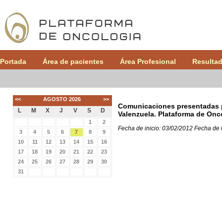
Portada
Área de pacientes
Área Profesional
Resultad
<<
AGOSTO 2026
>>
Comunicaciones presentadas p
L
M
X
J
V
S
D
Valenzuela. Plataforma de Onc
1
2
Fecha de inicio: 03/02/2012
Fecha de 
3
4
5
6
7
8
9
10
11
12
13
14
15
16
17
18
19
20
21
22
23
24
25
26
27
28
29
30
31