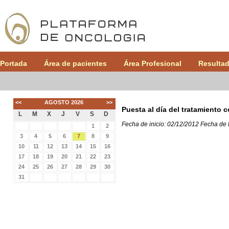
Portada
Área de pacientes
Área Profesional
Resultad
<<
AGOSTO 2026
>>
Puesta al día del tratamiento
L
M
X
J
V
S
D
Fecha de inicio: 02/12/2012
Fecha de 
1
2
3
4
5
6
7
8
9
10
11
12
13
14
15
16
17
18
19
20
21
22
23
24
25
26
27
28
29
30
31