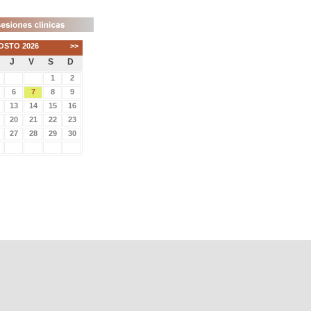
OSTO 2026
>>
J
V
S
D
1
2
6
7
8
9
13
14
15
16
20
21
22
23
27
28
29
30