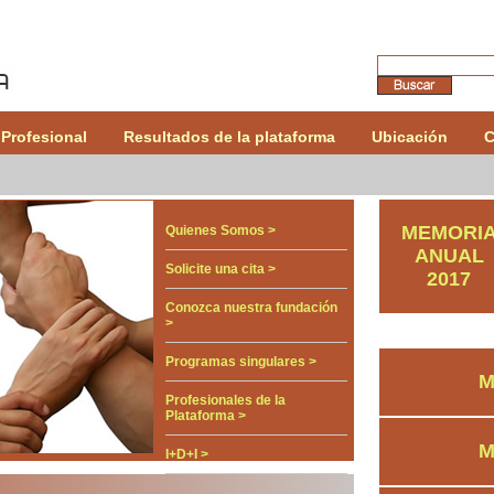
 Profesional
Resultados de la plataforma
Ubicación
C
MEMORI
Quienes Somos >
ANUAL
Solicite una cita >
2017
Conozca nuestra fundación
>
Programas singulares >
M
Profesionales de la
Plataforma >
M
I+D+I >