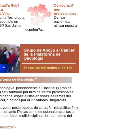
irug?a Rob?
Colaboraci?
ca
nes
a Vinci
profesionales
ltima Tecnologia
Derivar
isponible en
pacientes,
SP San Jaime
utilizar nuestra
tecnolog?a...
ncolog?a, perteneciente al Hospital Quiron de
e) est? formada por m?s de treinta profesionales
dinados, especialistas en todas las ramas del
er, dirigidos por el Dr. Antonio Brugarolas.
yores posibilidades de curaci?n, rehabilitaci?n y
ancer tanto f?sicas como emocionales gracias a
rio enfoque multidisciplinar de tratamiento del
nosotros >