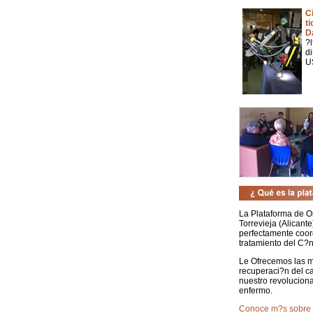
C
ti
D
?
d
U
La Plataforma de O
Torrevieja (Alicant
perfectamente coor
tratamiento del C?nc
Le Ofrecemos las ma
recuperaci?n del c
nuestro revoluciona
enfermo.
Conoce m?s sobre 