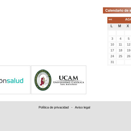
<<
AG
L
M
X
3
4
5
10
11
12
17
18
19
24
25
26
31
Política de privacidad
-
Aviso legal