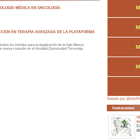
M
OLOGÍA MÉDICA EN ONCOLOGÍA
M
CIÓN EN TERAPIA AVANZADA DE LA PLATAFORMA
ciado los trámites para la legalización de la Sala Blanca
M
e nueva creación en el Hospital Quironsalud Torrevieja.
M
Tweets por @InfoPl
U
i
C
d