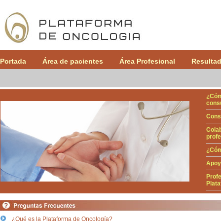
Portada
Área de pacientes
Área Profesional
Resultad
¿Cóm
cons
Cons
Cola
profe
¿Cóm
Apoyo
Profe
Plat
¿Qué es la Plataforma de Oncología?